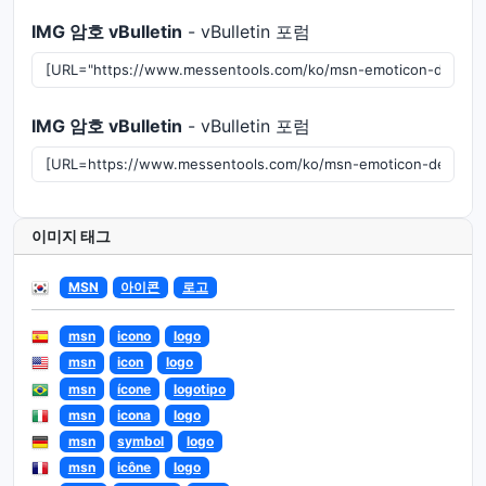
IMG 암호 vBulletin
- vBulletin 포럼
IMG 암호 vBulletin
- vBulletin 포럼
이미지 태그
MSN
아이콘
로고
msn
icono
logo
msn
icon
logo
msn
ícone
logotipo
msn
icona
logo
msn
symbol
logo
msn
icône
logo