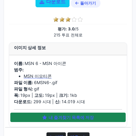
다운로드
돌아가기
평가:
3.0
/5
215 투표 전체로
이미지 상세 정보
이름:
MSN 6 - MSN 아이콘
범주:
MSN 이모티콘
파일 이름:
6MSN6-.gif
파일 형식:
gif
폭:
19px |
고도:
19px |
크기:
1kb
다운로드:
299 시대 |
신:
14.019 시대
내 즐겨찾기 목록에 저장