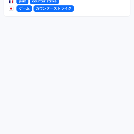
jeux
counter strike
ゲーム
カウンターストライク