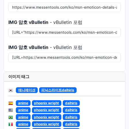
IMG 암호 vBulletin
- vBulletin 포럼
IMG 암호 vBulletin
- vBulletin 포럼
이미지 태그
애니메이션
피닉스라이트dalhiris
anime
phoenix wright
dalhiris
anime
phoenix wright
dalhiris
anime
phoenix wright
dalhiris
anime
phoenix wright
dalhiris