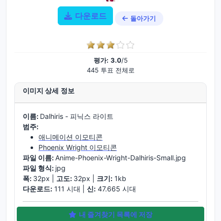
다운로드
돌아가기
평가:
3.0
/5
445 투표 전체로
이미지 상세 정보
이름:
Dalhiris - 피닉스 라이트
범주:
애니메이션 이모티콘
Phoenix Wright 이모티콘
파일 이름:
Anime-Phoenix-Wright-Dalhiris-Small.jpg
파일 형식:
jpg
폭:
32px |
고도:
32px |
크기:
1kb
다운로드:
111 시대 |
신:
47.665 시대
내 즐겨찾기 목록에 저장