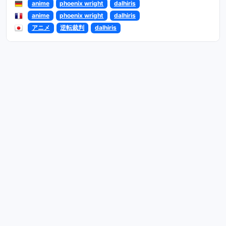
anime
phoenix wright
dalhiris
anime
phoenix wright
dalhiris
アニメ
逆転裁判
dalhiris