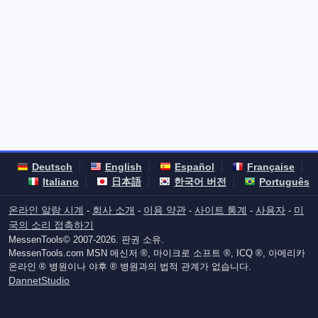
Deutsch
English
Español
Française
Italiano
日本語
한국어 버전
Português
온라인 알람 시계
회사 소개
이용 약관
사이트 통계
사용자
미
-
-
-
-
-
국의 소리 접촉하기
MessenTools© 2007-2026. 판권 소유.
MessenTools.com MSN 메신저 ®, 마이크로 소프트 ®, ICQ ®, 아메리카
온라인 ® 병원이나 야후 ® 병원과의 법적 관계가 없습니다.
DannetStudio