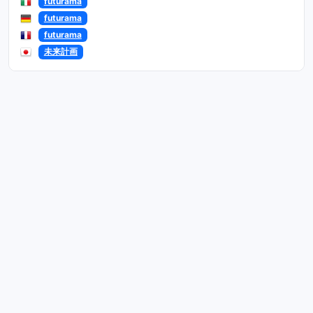
futurama
futurama
futurama
未来計画