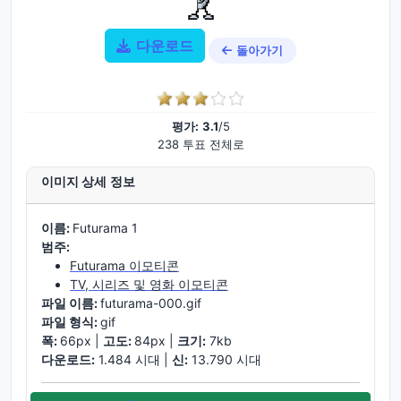
다운로드
돌아가기
평가:
3.1
/5
238 투표 전체로
이미지 상세 정보
이름:
Futurama 1
범주:
Futurama 이모티콘
TV, 시리즈 및 영화 이모티콘
파일 이름:
futurama-000.gif
파일 형식:
gif
폭:
66px |
고도:
84px |
크기:
7kb
다운로드:
1.484 시대 |
신:
13.790 시대