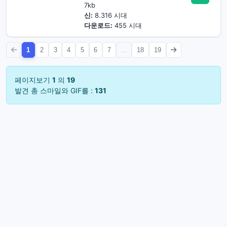
7kb
신:
8.316 시대
다운로드:
455 시대
1
2
3
4
5
6
7
...
18
19
페이지보기
1
의
19
발견 총 스마일와 GIF를 :
131