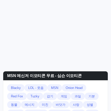
MSN 메신저 이모티콘 무료 - 심슨 이모티콘
Blacky
LOL - 웃음
MSN
Onion Head
Red Fox
Tuzky
감기
게임
과일
기분
동물
메시지
미친
바닷가
사랑
성별