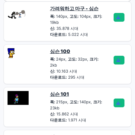
가려워하고 마구 - 심슨
폭:
140px,
고도:
104px,
크기:
19kb
신:
35.878 시대
다운로드:
5.022 시대
심슨 100
폭:
24px,
고도:
32px,
크기:
2kb
신:
10.163 시대
다운로드:
295 시대
심슨 101
폭:
215px,
고도:
140px,
크기:
23kb
신:
15.862 시대
다운로드:
1.971 시대