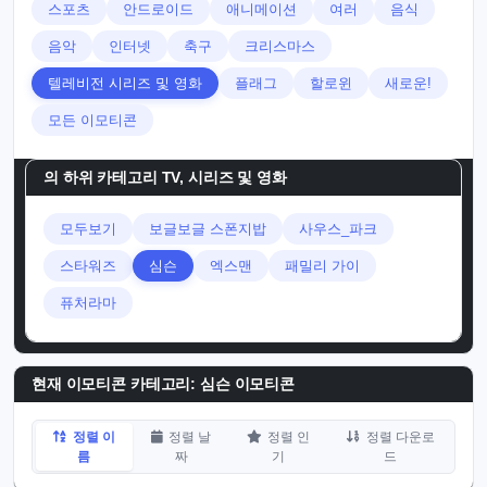
스포츠
안드로이드
애니메이션
여러
음식
음악
인터넷
축구
크리스마스
텔레비전 시리즈 및 영화
플래그
할로윈
새로운!
모든 이모티콘
의 하위 카테고리
TV, 시리즈 및 영화
모두보기
보글보글 스폰지밥
사우스_파크
스타워즈
심슨
엑스맨
패밀리 가이
퓨처라마
현재 이모티콘 카테고리:
심슨 이모티콘
정렬 이
정렬 날
정렬 인
정렬 다운로
름
짜
기
드