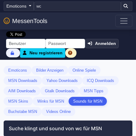
Emoticons
MessenTools
Anmelden
Neu registrieren
Emoticons
Bilder Anzeigen
Online Spiele
MSN Downloads
Yahoo Downloads
ICQ Downloads
AIM Downloads
Gtalk Downloads
MSN Tipps
MSN Skins
Winks für MSN
Sounds für MSN
Buchstabe MSN
Videos Online
Suche klingt und sound von wc für MSN