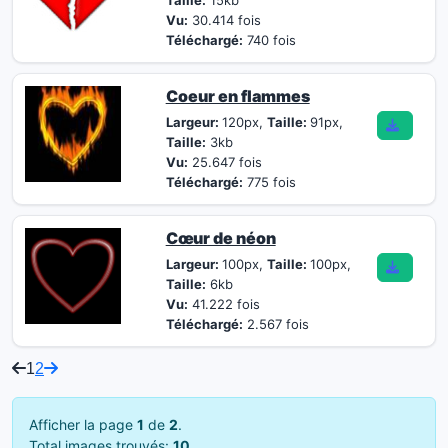
Taille:
15kb
Vu:
30.414 fois
Téléchargé:
740 fois
Coeur en flammes
Largeur:
120px,
Taille:
91px,
Taille:
3kb
Vu:
25.647 fois
Téléchargé:
775 fois
Cœur de néon
Largeur:
100px,
Taille:
100px,
Taille:
6kb
Vu:
41.222 fois
Téléchargé:
2.567 fois
1
2
Afficher la page
1
de
2
.
Total images trouvés:
10
.