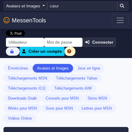
Avatars et Images
MessenTools
Connecter
Créer un compte
Émoticônes
Avatars et Images
Jeux en ligne
Téléchargements MSN
Téléchargements Yahoo
Téléchargements ICQ
Téléchargements AIM
Downloads Gtalk
Conseils pour MSN
Skins MSN
Winks pour MSN
Sons pour MSN
Lettres pour MSN
Vidéos Online