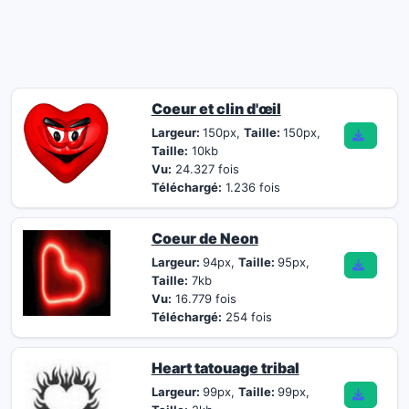
Coeur et clin d'œil
Largeur:
150px,
Taille:
150px,
Taille:
10kb
Vu:
24.327 fois
Téléchargé:
1.236 fois
Coeur de Neon
Largeur:
94px,
Taille:
95px,
Taille:
7kb
Vu:
16.779 fois
Téléchargé:
254 fois
Heart tatouage tribal
Largeur:
99px,
Taille:
99px,