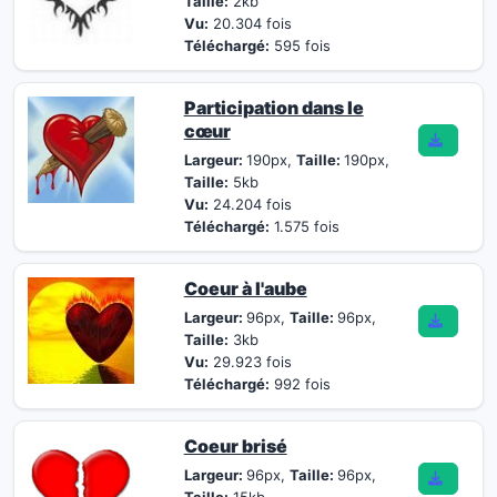
Taille:
2kb
Vu:
20.304 fois
Téléchargé:
595 fois
Participation dans le
cœur
Largeur:
190px,
Taille:
190px,
Taille:
5kb
Vu:
24.204 fois
Téléchargé:
1.575 fois
Coeur à l'aube
Largeur:
96px,
Taille:
96px,
Taille:
3kb
Vu:
29.923 fois
Téléchargé:
992 fois
Coeur brisé
Largeur:
96px,
Taille:
96px,