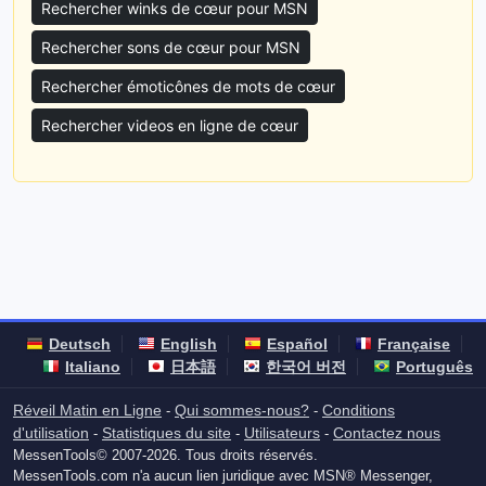
Rechercher winks de cœur pour MSN
Rechercher sons de cœur pour MSN
Rechercher émoticônes de mots de cœur
Rechercher videos en ligne de cœur
Deutsch
English
Español
Française
Italiano
日本語
한국어 버전
Português
Réveil Matin en Ligne
Qui sommes-nous?
Conditions
-
-
d'utilisation
Statistiques du site
Utilisateurs
Contactez nous
-
-
-
MessenTools© 2007-2026. Tous droits réservés.
MessenTools.com n'a aucun lien juridique avec MSN® Messenger,