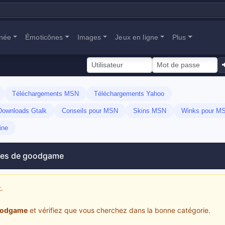
anée
Émoticônes
Images
Jeux en ligne
Plus
Téléchargements MSN
Téléchargements Yahoo
Downloads Gtalk
Conseils pour MSN
Skins MSN
Winks pour M
ine
ges de goodgame
.
odgame
et vérifiez que vous cherchez dans la bonne catégorie.