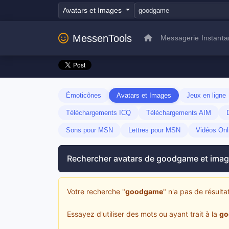
Avatars et Images
MessenTools
Messagerie Instant
Émoticônes
Avatars et Images
Jeux en ligne
Téléchargements ICQ
Téléchargements AIM
Sons pour MSN
Lettres pour MSN
Vidéos Onl
Rechercher avatars de goodgame et ima
Votre recherche "
goodgame
" n'a pas de résultat
Essayez d'utiliser des mots ou ayant trait à la
go