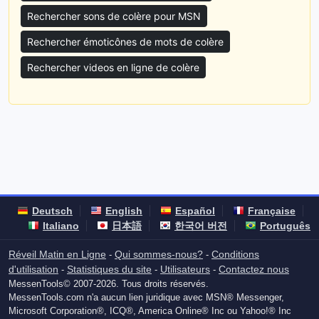
Rechercher sons de colère pour MSN
Rechercher émoticônes de mots de colère
Rechercher videos en ligne de colère
Deutsch
English
Español
Française
Italiano
日本語
한국어 버전
Português
Réveil Matin en Ligne
Qui sommes-nous?
Conditions
-
-
d'utilisation
Statistiques du site
Utilisateurs
Contactez nous
-
-
-
MessenTools© 2007-2026. Tous droits réservés.
MessenTools.com n'a aucun lien juridique avec MSN® Messenger,
Microsoft Corporation®, ICQ®, America Online® Inc ou Yahoo!® Inc