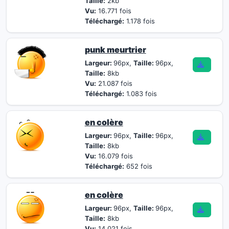
Taille:
2kb
Vu:
16.771 fois
Téléchargé:
1.178 fois
punk meurtrier
Largeur:
96px,
Taille:
96px,
Taille:
8kb
Vu:
21.087 fois
Téléchargé:
1.083 fois
en colère
Largeur:
96px,
Taille:
96px,
Taille:
8kb
Vu:
16.079 fois
Téléchargé:
652 fois
en colère
Largeur:
96px,
Taille:
96px,
Taille:
8kb
Vu:
14.021 fois