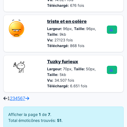
Téléchargé:
676 fois
triste et en colère
Largeur:
96px,
Taille:
96px,
Taille:
9kb
Vu:
27.123 fois
Téléchargé:
868 fois
Tuzky furieux
Largeur:
70px,
Taille:
50px,
Taille:
5kb
Vu:
34.507 fois
Téléchargé:
6.651 fois
1
2
3
4
5
6
7
Afficher la page
1
de
7
.
Total émoticônes trouvés:
51
.