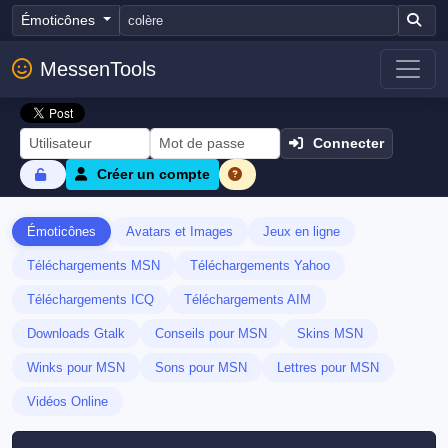
Émoticônes
MessenTools
Connecter
Créer un compte
Émoticônes
Avatars et Images
Jeux en ligne
Téléchargements MSN
Téléchargements Yahoo
Téléchargements ICQ
Téléchargements AIM
Downloads Gtalk
Conseils pour MSN
Skins MSN
Winks pour MSN
Sons pour MSN
Lettres pour MSN
Vidéos Online