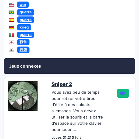
war
guerra
guerra
krieg
guerra
戦争
전쟁
Jeux connexes
Sniper 2
Vous avez peu de temps
pour retirer votre tireur
d'élite à des soldats
allemands. Vous devez
utiliser la souris et la barre
d'espace sur votre clavier
pour jouer....
Joués
31.210
fois