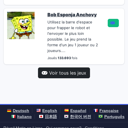
Bob Esponja Anchovy
Utilisez la barre d'espace
pour frapper le robot et
l'envoyer le plus loin
possible. Le jeu prend la
forme d'un jeu 1 joueur ou 2
joueurs....
Joués
133.693
fois
Voir tous les jeux
Deutsch
English
Español
Française
Italiano
日本語
한국어 버전
Português