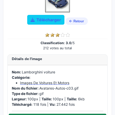
Télécharger
Retour
Classification:
3.0
/5
212 votes au total
Détails de l'image
Nom:
Lamborghini voiture
Catégorie:
Images De Voitures Et Motors
Nom du fichier:
Avatares-Autos-c03.gif
Type de fichier:
gif
Largeur:
100px |
Taille:
100px |
Taille:
6kb
Téléchargé:
118 fois |
Vu:
27.442 fois