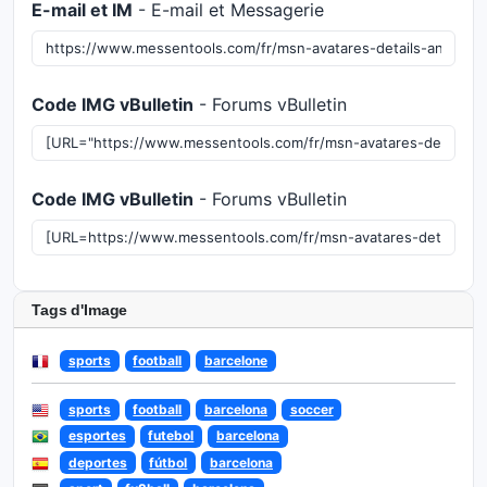
E-mail et IM
- E-mail et Messagerie
Code IMG vBulletin
- Forums vBulletin
Code IMG vBulletin
- Forums vBulletin
Tags d'Image
sports
football
barcelone
sports
football
barcelona
soccer
esportes
futebol
barcelona
deportes
fútbol
barcelona