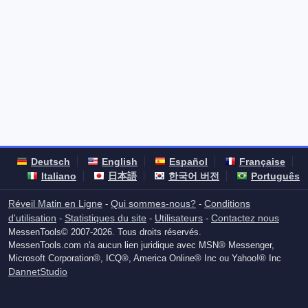
Deutsch
English
Español
Française
Italiano
日本語
한국어 버전
Português
Réveil Matin en Ligne
Qui sommes-nous?
Conditions
-
-
d'utilisation
Statistiques du site
Utilisateurs
Contactez nous
-
-
-
MessenTools© 2007-2026. Tous droits réservés.
MessenTools.com n'a aucun lien juridique avec MSN® Messenger,
Microsoft Corporation®, ICQ®, America Online® Inc ou Yahoo!® Inc
DannetStudio