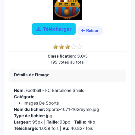
Télécharger
Retour
Classification:
3.0
/5
195 votes au total
Détails de l'image
Nom:
Football - FC Barcelone Shield
Catégorie:
Images De Sports
Nom du fichier:
Sports-1071-162reymo.jpg
Type de fichier:
jpg
Largeur:
95px |
Taille:
93px |
Taille:
4kb
Téléchargé:
1.059 fois |
Vu:
46.827 fois