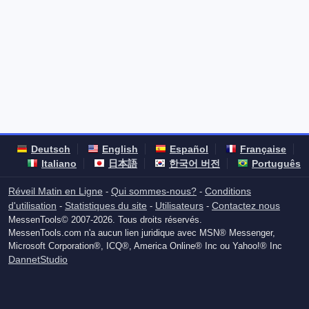
Deutsch
English
Español
Française
Italiano
日本語
한국어 버전
Português
Réveil Matin en Ligne
Qui sommes-nous?
Conditions
-
-
d'utilisation
Statistiques du site
Utilisateurs
Contactez nous
-
-
-
MessenTools© 2007-2026. Tous droits réservés.
MessenTools.com n'a aucun lien juridique avec MSN® Messenger,
Microsoft Corporation®, ICQ®, America Online® Inc ou Yahoo!® Inc
DannetStudio