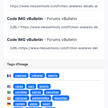
Code IMG vBulletin
- Forums vBulletin
Code IMG vBulletin
- Forums vBulletin
Tags d'Image
courses
voitures
sports
races
cars
sports
corridas
carros
esportes
carreras
automóviles
deportes
rennen
autos
sport