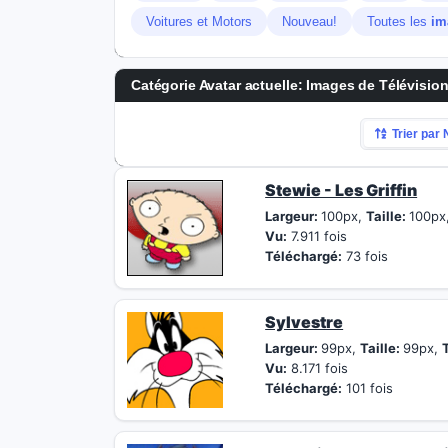
Voitures et Motors
Nouveau!
Toutes les
im
Catégorie Avatar actuelle: Images de Télévisio
Trier par
Stewie - Les Griffin
Largeur:
100px,
Taille:
100px
Vu:
7.911 fois
Téléchargé:
73 fois
Sylvestre
Largeur:
99px,
Taille:
99px,
T
Vu:
8.171 fois
Téléchargé:
101 fois