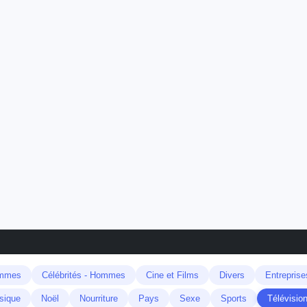
emmes
Célébrités - Hommes
Cine et Films
Divers
Entreprise
sique
Noël
Nourriture
Pays
Sexe
Sports
Télévisio