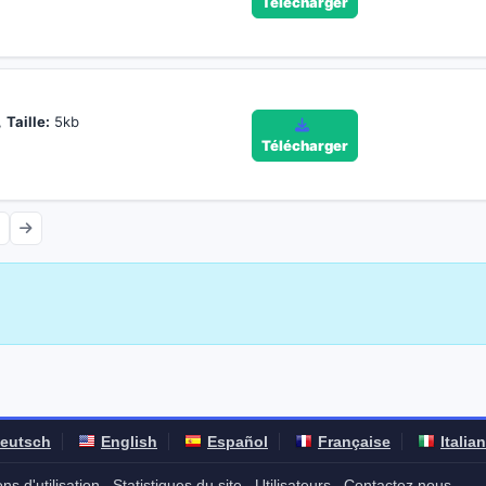
Télécharger
,
Taille:
5kb
Télécharger
eutsch
English
Español
Française
Italia
ns d'utilisation
Statistiques du site
Utilisateurs
Contactez nous
-
-
-