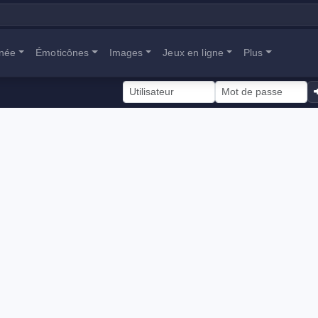
anée
Émoticônes
Images
Jeux en ligne
Plus