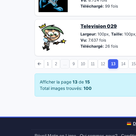
Vu:
8.724 fois
Téléchargé:
99 fois
Television 029
Largeur:
100px,
Taille:
100px
Vu:
7.637 fois
Téléchargé:
26 fois
1
2
...
9
10
11
12
13
14
15
Afficher la page
13
de
15
Total images trouvés:
100
D
Réveil Matin en Ligne
Qui sommes-nous?
Conditio
-
-