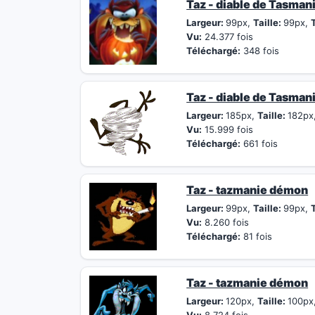
Taz - diable de Tasman
Largeur:
99px,
Taille:
99px,
T
Vu:
24.377 fois
Téléchargé:
348 fois
Taz - diable de Tasman
Largeur:
185px,
Taille:
182px
Vu:
15.999 fois
Téléchargé:
661 fois
Taz - tazmanie démon
Largeur:
99px,
Taille:
99px,
T
Vu:
8.260 fois
Téléchargé:
81 fois
Taz - tazmanie démon
Largeur:
120px,
Taille:
100px