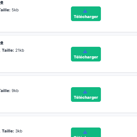
ie
aille:
5kb
Télécharger
ie
,
Taille:
21kb
Télécharger
aille:
9kb
Télécharger
,
Taille:
3kb