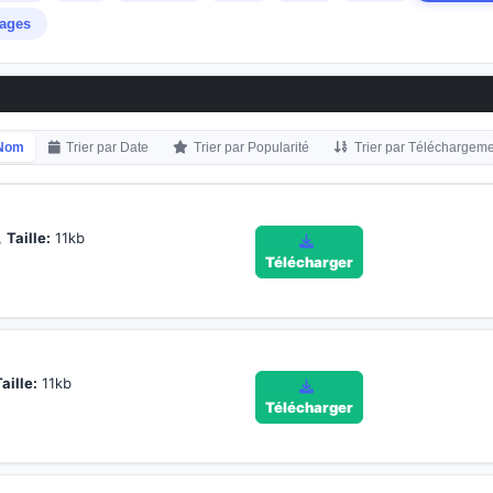
ages
n
 Nom
Trier par Date
Trier par Popularité
Trier par Téléchargem
,
Taille:
11kb
Télécharger
aille:
11kb
Télécharger