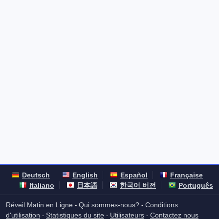
Deutsch
English
Español
Française
Italiano
日本語
한국어 버전
Português
Réveil Matin en Ligne
Qui sommes-nous?
Conditions
-
-
d'utilisation
Statistiques du site
Utilisateurs
Contactez nous
-
-
-