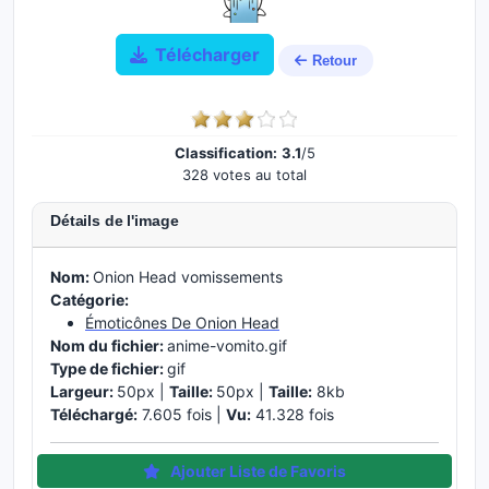
Télécharger
Retour
Classification:
3.1
/5
328 votes au total
Détails de l'image
Nom:
Onion Head vomissements
Catégorie:
Émoticônes De Onion Head
Nom du fichier:
anime-vomito.gif
Type de fichier:
gif
Largeur:
50px |
Taille:
50px |
Taille:
8kb
Téléchargé:
7.605 fois |
Vu:
41.328 fois
Ajouter Liste de Favoris