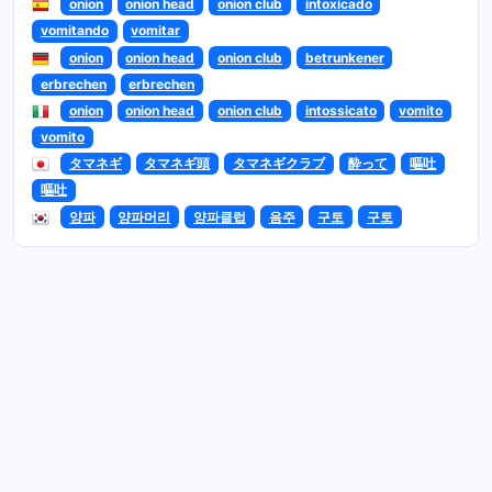
onion
onion head
onion club
intoxicado
vomitando
vomitar
onion
onion head
onion club
betrunkener
erbrechen
erbrechen
onion
onion head
onion club
intossicato
vomito
vomito
タマネギ
タマネギ頭
タマネギクラブ
酔って
嘔吐
嘔吐
양파
양파머리
양파클럽
음주
구토
구토