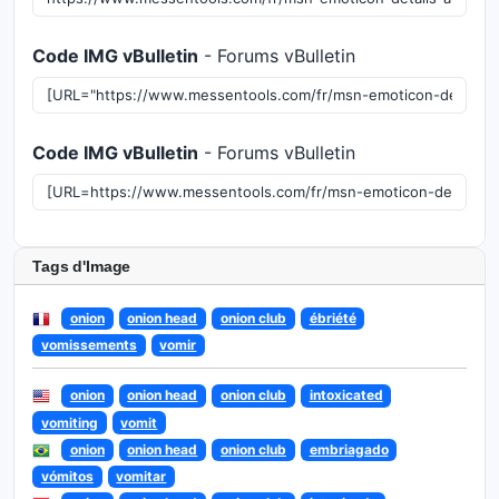
Code IMG vBulletin
- Forums vBulletin
Code IMG vBulletin
- Forums vBulletin
Tags d'Image
onion
onion head
onion club
ébriété
vomissements
vomir
onion
onion head
onion club
intoxicated
vomiting
vomit
onion
onion head
onion club
embriagado
vómitos
vomitar