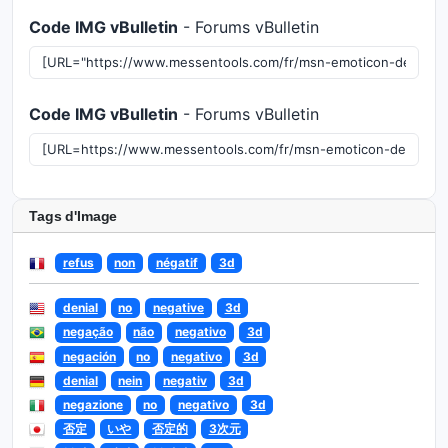
Code IMG vBulletin
- Forums vBulletin
Code IMG vBulletin
- Forums vBulletin
Tags d'Image
refus
non
négatif
3d
denial
no
negative
3d
negação
não
negativo
3d
negación
no
negativo
3d
denial
nein
negativ
3d
negazione
no
negativo
3d
否定
いや
否定的
3次元