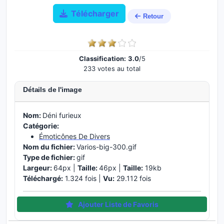
Télécharger
Retour
Classification:
3.0
/5
233 votes au total
Détails de l'image
Nom:
Déni furieux
Catégorie:
Émoticônes De Divers
Nom du fichier:
Varios-big-300.gif
Type de fichier:
gif
Largeur:
64px |
Taille:
46px |
Taille:
19kb
Téléchargé:
1.324 fois |
Vu:
29.112 fois
Ajouter Liste de Favoris