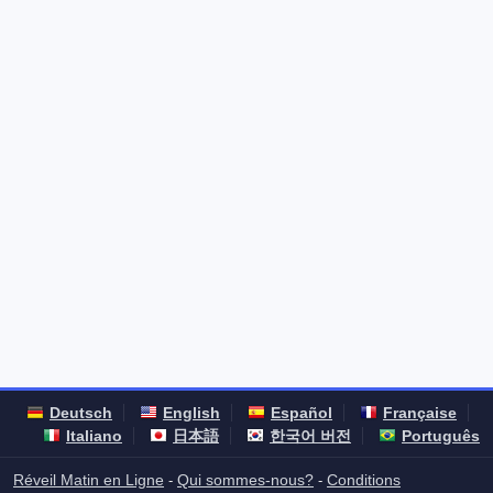
Deutsch
English
Español
Française
Italiano
日本語
한국어 버전
Português
Réveil Matin en Ligne
Qui sommes-nous?
Conditions
-
-