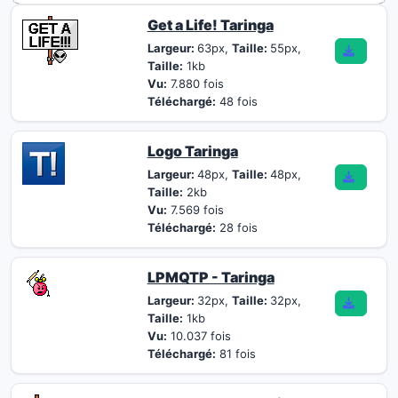
Get a Life! Taringa
Largeur:
63px,
Taille:
55px,
Taille:
1kb
Vu:
7.880 fois
Téléchargé:
48 fois
Logo Taringa
Largeur:
48px,
Taille:
48px,
Taille:
2kb
Vu:
7.569 fois
Téléchargé:
28 fois
LPMQTP - Taringa
Largeur:
32px,
Taille:
32px,
Taille:
1kb
Vu:
10.037 fois
Téléchargé:
81 fois