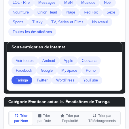
LOL - Rire
Messages
MSN
Musique
Noël
Nourriture
Onion Head
Plage
Red Fox
Sexe
Sports
Tuzky
TV, Séries et Films
Nouveau!
Toutes les
émoticônes
Sous-catégories de
Internet
Voir toutes
Android
Apple
Cuevana
Facebook
Google
MySpace
Porno
Taringa
Twitter
WordPress
YouTube
Catégorie Emoticon actuelle:
Émoticônes de Taringa
Trier
Trier
Trier par
Trier par
par Nom
par Date
Popularité
Téléchargements