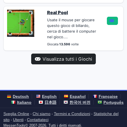
Real Pool
Usate il mouse per giocare
questo gioco di biliardo,
cerca di battere il computer
nel gioco....
Giocata
13.596
volte
Visualizza tutti i Giochi
Deutsch
English
Español
Française
Italiano
日本語
한국어 버전
Português
Sveglia Online
Chi siamo
Termini e Condizioni
Statistiche del
-
-
-
sito
Utenti
Contattateci
-
-
MessenTools© 2007-2026. Tutti i diritti riservati.