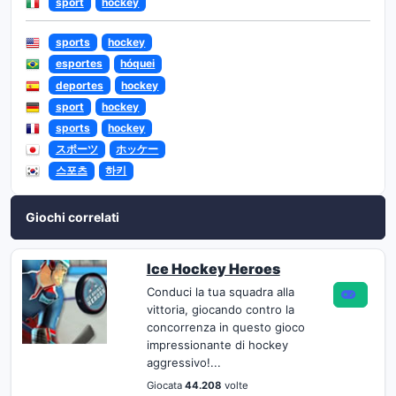
sport
hockey
sports
hockey
esportes
hóquei
deportes
hockey
sport
hockey
sports
hockey
スポーツ
ホッケー
스포츠
하키
Giochi correlati
Ice Hockey Heroes
Conduci la tua squadra alla
vittoria, giocando contro la
concorrenza in questo gioco
impressionante di hockey
aggressivo!...
Giocata
44.208
volte