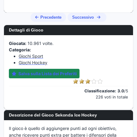
Precedente
Successivo
Dettagli di Gioco
Giocata:
10.961 volte.
Categoria:
Giochi Sport
Giochi Hockey
Salva sulla Lista dei Preferiti
Classificazione:
3.0
/5
226 voti in totale
Descrizione del Gioco Sekonda Ice Hockey
Il gioco è quello di aggiungere punti ad ogni obiettivo,
anche ricevere punti extra per battere i difensori della