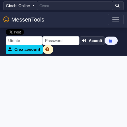
Giochi Online
MessenTools
Accedi
Crea account