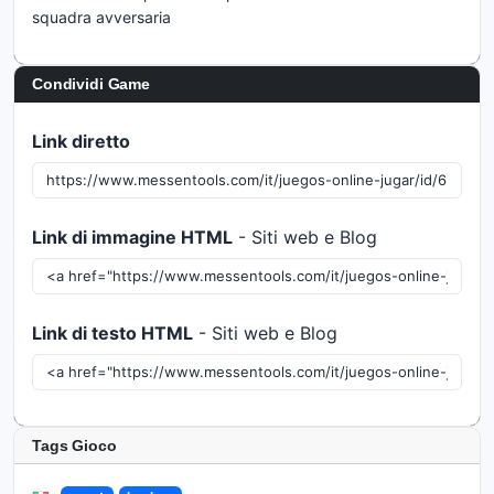
squadra avversaria
Condividi Game
Link diretto
Link di immagine HTML
- Siti web e Blog
Link di testo HTML
- Siti web e Blog
Tags Gioco