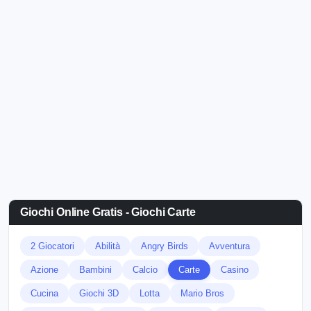
Giochi Online Gratis - Giochi Carte
2 Giocatori
Abilità
Angry Birds
Avventura
Azione
Bambini
Calcio
Carte
Casino
Cucina
Giochi 3D
Lotta
Mario Bros