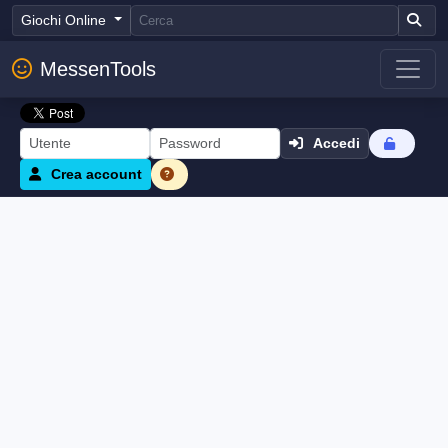
Giochi Online
MessenTools
Accedi
Crea account