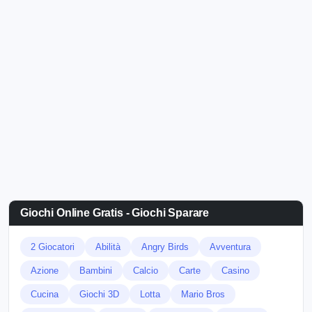
Giochi Online Gratis - Giochi Sparare
2 Giocatori
Abilità
Angry Birds
Avventura
Azione
Bambini
Calcio
Carte
Casino
Cucina
Giochi 3D
Lotta
Mario Bros