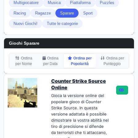
Multigiocatore
Musica
Piattaforma
Puzzles
Racing
Ragazze
Sparare
Sport
Nuovi Giochi!
Tutte le categorie
Giochi Sparare
Ordina
Ordina
Ordina per
Ordina per
per Nome
per Data
Popolarità
Punteggio
Counter Strike Source
Online
Gioca la versione online del
popolare gioco di Counter
Strike Source. In questa
versione adattata è possibile
dimostrare la vostra abilità nel
tiro di precisione si difende
da terroristi che ti attaccano,