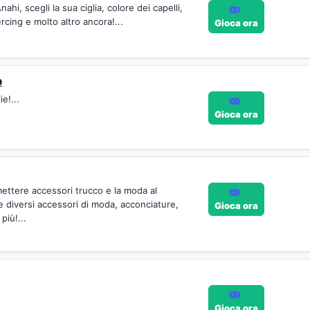
hi, scegli la sua ciglia, colore dei capelli,
ercing e molto altro ancora!...
Gioca ora
p
e!...
Gioca ora
mettere accessori trucco e la moda al
diversi accessori di moda, acconciature,
Gioca ora
 più!...
Gioca ora