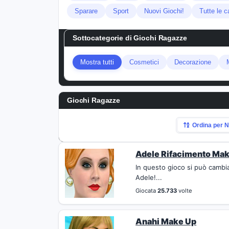
Sparare
Sport
Nuovi Giochi!
Tutte le c
Sottocategorie di
Giochi Ragazze
Mostra tutti
Cosmetici
Decorazione
Giochi Ragazze
Ordina per 
Adele Rifacimento Ma
In questo gioco si può cambi
Adele!...
Giocata
25.733
volte
Anahi Make Up