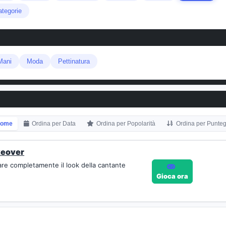
ategorie
Mani
Moda
Pettinatura
Nome
Ordina per Data
Ordina per Popolarità
Ordina per Punte
keover
are completamente il look della cantante
Gioca ora