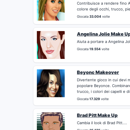
Contribuisce a rendere fino Ana
colore degli occhi, trucco, pi
Giocata
33.004
volte
Angelina Jolie Make U
Aiuta a portare a Angelina Joli
Giocata
19.554
volte
Beyonc Makeover
Divertente gioco in cui devi 
popolare Beyonce. Combinare 
trucco, i colori dei capelli e di
Giocata
17.329
volte
Brad Pitt Make Up
Cambia il look di Brad Pitt....