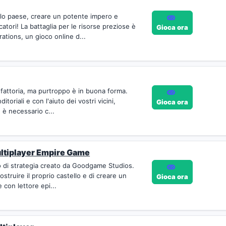
colo paese, creare un potente impero e
iocatori! La battaglia per le risorse preziose è
Gioca ora
ations, un gioco online d...
 fattoria, ma purtroppo è in buona forma.
itoriali e con l'aiuto dei vostri vicini,
Gioca ora
 è necessario c...
ltiplayer Empire Game
di strategia creato da Goodgame Studios.
ostruire il proprio castello e di creare un
Gioca ora
con lettore epi...