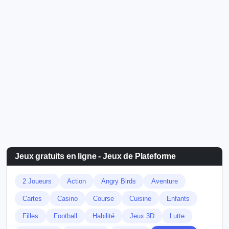
Jeux gratuits en ligne - Jeux de Plateforme
2 Joueurs
Action
Angry Birds
Aventure
Cartes
Casino
Course
Cuisine
Enfants
Filles
Football
Habilité
Jeux 3D
Lutte