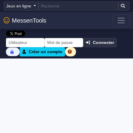
Jeux en ligne
MessenTools
Connecter
Créer un compte