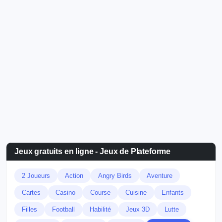
Jeux gratuits en ligne - Jeux de Plateforme
2 Joueurs
Action
Angry Birds
Aventure
Cartes
Casino
Course
Cuisine
Enfants
Filles
Football
Habilité
Jeux 3D
Lutte