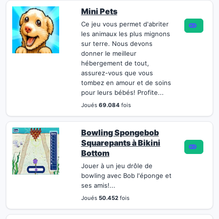
Mini Pets
Ce jeu vous permet d'abriter
les animaux les plus mignons
sur terre. Nous devons
donner le meilleur
hébergement de tout,
assurez-vous que vous
tombez en amour et de soins
pour leurs bébés! Profite...
Joués
69.084
fois
Bowling Spongebob
Squarepants à Bikini
Bottom
Jouer à un jeu drôle de
bowling avec Bob l'éponge et
ses amis!...
Joués
50.452
fois