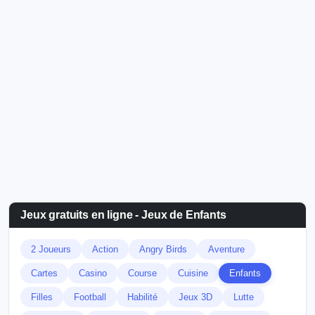
Jeux gratuits en ligne - Jeux de Enfants
2 Joueurs
Action
Angry Birds
Aventure
Cartes
Casino
Course
Cuisine
Enfants
Filles
Football
Habilité
Jeux 3D
Lutte