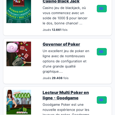
Casino Black Jack
Casino jeu de blackjack, où
vous commencez avec un
solde de 1000 $ pour lancer
le dos, bonne chance! ...
Joués
12.661
fois
Governor of Poker
Un excellent jeu de poker en
ligne avec de nombreuses
options de configuration et
d'une grande qualité
graphique....
Joués
29.408
fois
Lecteur Multi Poker en
ligne - Goodgame
Goodgame Poker est une
nouvelle expérience pour les
joueurs de poker. Goodgame