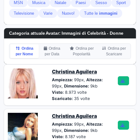
MSN
Musica
Natale
Paesi
Sesso
Sport
Televisione
Varie
Nuovo!
Tutte le
immagini
Categoria attuale Avatar: Immagini di Celebrità - Donne
Ordina
Ordina
Ordina per
Ordina per
per Nome
per Data
Popolarità
Scaricare
Christina Aguilera
Ampiezza:
99px,
Altezza:
99px,
Dimensione:
9kb
Visto:
8.973 volte
Scaricato:
35 volte
Christina Aguilera
Ampiezza:
99px,
Altezza:
99px,
Dimensione:
9kb
Visto:
8.187 volte