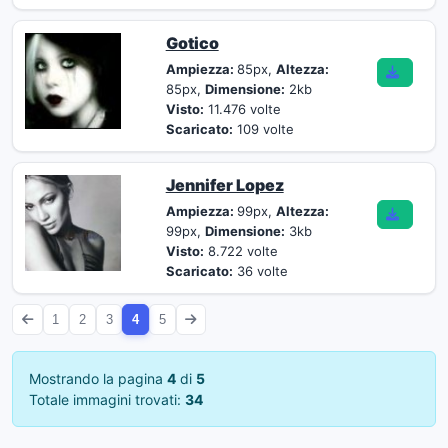
Gotico
Ampiezza:
85px,
Altezza:
85px,
Dimensione:
2kb
Visto:
11.476 volte
Scaricato:
109 volte
Jennifer Lopez
Ampiezza:
99px,
Altezza:
99px,
Dimensione:
3kb
Visto:
8.722 volte
Scaricato:
36 volte
1
2
3
4
5
Mostrando la pagina
4
di
5
Totale immagini trovati:
34