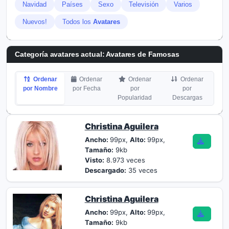
Navidad
Países
Sexo
Televisión
Varios
Nuevos!
Todos los
Avatares
Categoría avatares actual: Avatares de Famosas
Ordenar
Ordenar
Ordenar
Ordenar
por Nombre
por Fecha
por
por
Popularidad
Descargas
Christina Aguilera
Ancho:
99px,
Alto:
99px,
Tamaño:
9kb
Visto:
8.973 veces
Descargado:
35 veces
Christina Aguilera
Ancho:
99px,
Alto:
99px,
Tamaño:
9kb