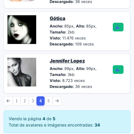
Descargado:
36 veces
Gótica
Ancho:
85px,
Alto:
85px,
Tamaño:
2kb
Visto:
11.476 veces
Descargado:
109 veces
Jennifer Lopez
Ancho:
99px,
Alto:
99px,
Tamaño:
3kb
Visto:
8.723 veces
Descargado:
36 veces
1
2
3
4
5
Viendo la página
4
de
5
Total de avatares e imágenes encontradas:
34