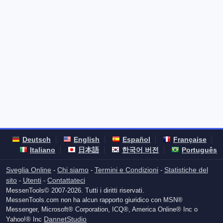
Deutsch
English
Español
Française
Italiano
日本語
한국어 버전
Português
Sveglia Online
Chi siamo
Termini e Condizioni
Statistiche del
-
-
-
sito
Utenti
Contattateci
-
-
MessenTools© 2007-2026. Tutti i diritti riservati.
MessenTools.com non ha alcun rapporto giuridico con MSN®
Messenger, Microsoft® Corporation, ICQ®, America Online® Inc o
DannetStudio
Yahoo!® Inc