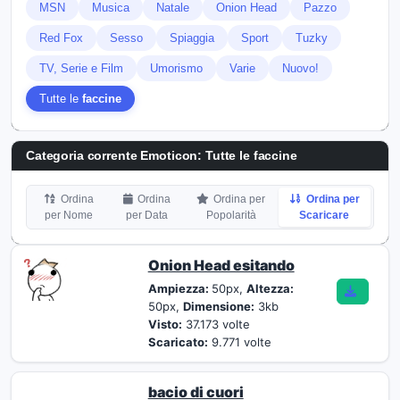
MSN
Musica
Natale
Onion Head
Pazzo
Red Fox
Sesso
Spiaggia
Sport
Tuzky
TV, Serie e Film
Umorismo
Varie
Nuovo!
Tutte le
faccine
Categoria corrente Emoticon: Tutte le
faccine
Ordina
Ordina
Ordina per
Ordina per
per Nome
per Data
Popolarità
Scaricare
Onion Head esitando
Ampiezza:
50px,
Altezza:
50px,
Dimensione:
3kb
Visto:
37.173 volte
Scaricato:
9.771 volte
bacio di cuori