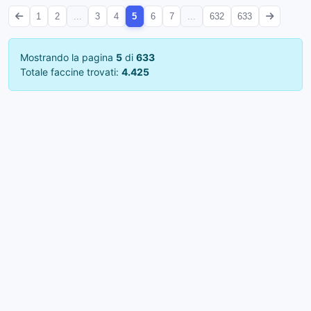
1
2
...
3
4
5
6
7
...
632
633
Mostrando la pagina
5
di
633
Totale faccine trovati:
4.425