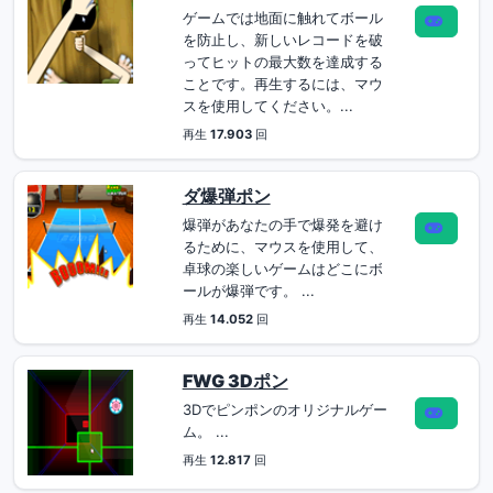
ゲームでは地面に触れてボール
を防止し、新しいレコードを破
ってヒットの最大数を達成する
ことです。再生するには、マウ
スを使用してください。...
再生
17.903
回
ダ爆弾ポン
爆弾があなたの手で爆発を避け
るために、マウスを使用して、
卓球の楽しいゲームはどこにボ
ールが爆弾です。 ...
再生
14.052
回
FWG 3Dポン
3Dでピンポンのオリジナルゲー
ム。 ...
再生
12.817
回