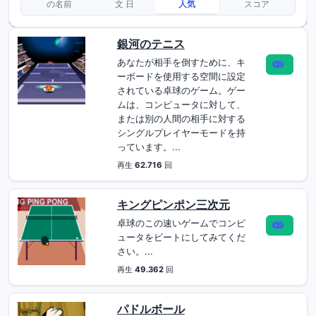
の名前
文 日
人気
スコア
銀河のテニス
あなたが相手を倒すために、キ
ーボードを使用する空間に設定
されている卓球のゲーム。ゲー
ムは、コンピュータに対して、
または別の人間の相手に対する
シングルプレイヤーモードを持
っています。...
再生
62.716
回
キングピンポン三次元
卓球のこの速いゲームでコンピ
ュータをビートにしてみてくだ
さい。...
再生
49.362
回
パドルボール