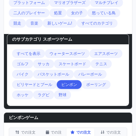
プラットフォーム
マリオブラザーズ
マルチプレイ
二人のプレイヤー
処置
女の子
怒っている鳥
競走
音楽
新しいゲーム!
すべてのカテゴリ
のサブカテゴリ
スポーツゲーム
すべてを表示
ウォータースポーツ
エアスポーツ
ゴルフ
サッカ
スケートボード
テニス
バイク
バスケットボール
バレーボール
ビリヤードとプール
ピンポン
ボーリング
ホッケ
ラグビ
野球
ピンポンゲーム
での注文
での注
での注文
での注文