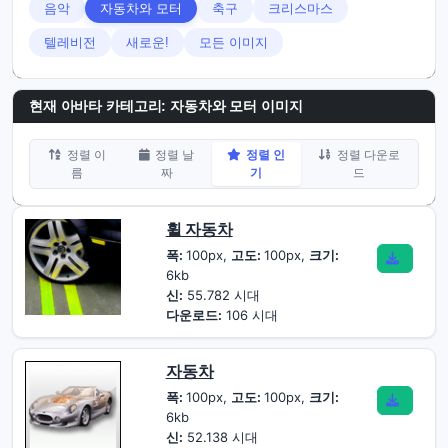
음악
자동차와 모터
축구
크리스마스
텔레비전
새로운!
모든 이미지
현재 아바타 카테고리: 자동차와 모터 이미지
정렬 이
정렬 날
정렬 인
정렬 다운로
름
짜
기
드
휠 자동차
폭:
100px,
고도:
100px,
크기:
6kb
신:
55.782 시대
다운로드:
106 시대
자동차
폭:
100px,
고도:
100px,
크기:
6kb
신:
52.138 시대