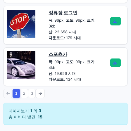
정류장 로그인
폭:
96px,
고도:
96px,
크기:
3kb
신:
22.658 시대
다운로드:
179 시대
스포츠카
폭:
99px,
고도:
99px,
크기:
4kb
신:
19.656 시대
다운로드:
134 시대
1
2
3
페이지보기
1
의
3
총 아바타 발견:
15