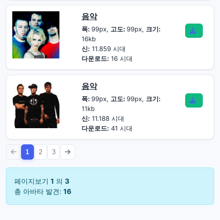
음악
폭:
99px,
고도:
99px,
크기:
16kb
신:
11.859 시대
다운로드:
16 시대
음악
폭:
99px,
고도:
99px,
크기:
11kb
신:
11.188 시대
다운로드:
41 시대
1
2
3
페이지보기
1
의
3
총 아바타 발견:
16