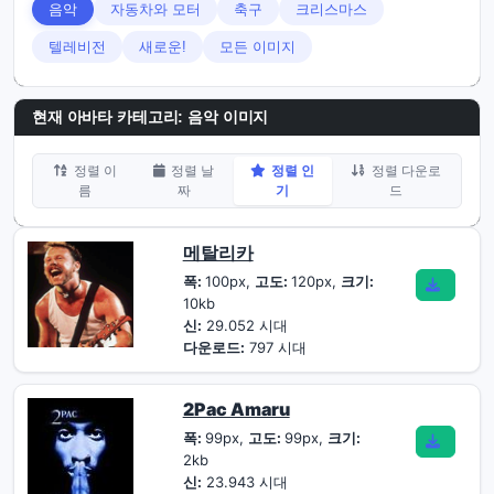
음악
자동차와 모터
축구
크리스마스
텔레비전
새로운!
모든 이미지
현재 아바타 카테고리: 음악 이미지
정렬 이
정렬 날
정렬 인
정렬 다운로
름
짜
기
드
메탈리카
폭:
100px,
고도:
120px,
크기:
10kb
신:
29.052 시대
다운로드:
797 시대
2Pac Amaru
폭:
99px,
고도:
99px,
크기:
2kb
신:
23.943 시대