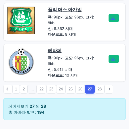
플리 머스 아가일
폭:
96px,
고도:
96px,
크기:
8kb
신:
6.362 시대
다운로드:
8 시대
헤타페
폭:
96px,
고도:
96px,
크기:
6kb
신:
5.612 시대
다운로드:
10 시대
1
2
...
22
23
24
25
26
27
28
페이지보기
27
의
28
총 아바타 발견:
194