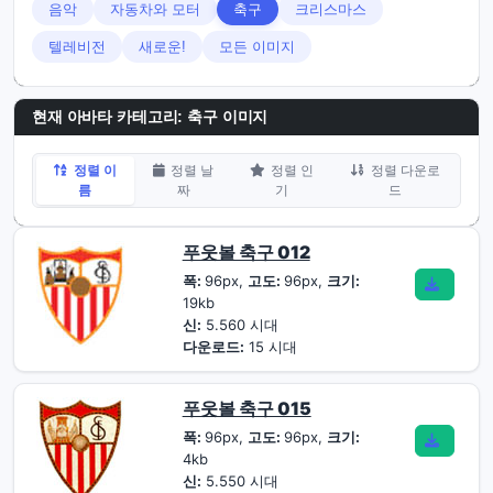
음악
자동차와 모터
축구
크리스마스
텔레비전
새로운!
모든 이미지
현재 아바타 카테고리: 축구 이미지
정렬 이
정렬 날
정렬 인
정렬 다운로
름
짜
기
드
푸웃볼 축구 012
폭:
96px,
고도:
96px,
크기:
19kb
신:
5.560 시대
다운로드:
15 시대
푸웃볼 축구 015
폭:
96px,
고도:
96px,
크기:
4kb
신:
5.550 시대