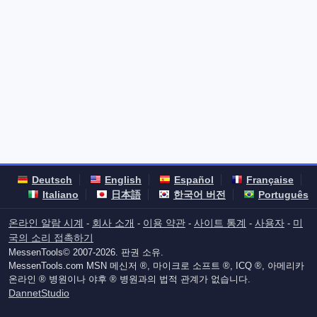
Deutsch
English
Español
Française
Italiano
日本語
한국어 버전
Português
온라인 알람 시계
회사 소개
이용 약관
사이트 통계
사용자
미
-
-
-
-
-
국의 소리 접촉하기
MessenTools© 2007-2026. 판권 소유.
MessenTools.com MSN 메신저 ®, 마이크로 소프트 ®, ICQ ®, 아메리카
온라인 ® 병원이나 야후 ® 병원과의 법적 관계가 없습니다.
DannetStudio