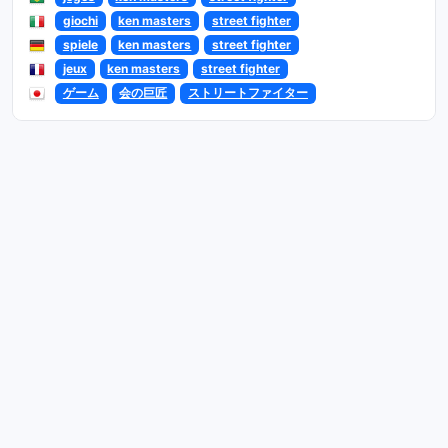
giochi
ken masters
street fighter
spiele
ken masters
street fighter
jeux
ken masters
street fighter
ゲーム
会の巨匠
ストリートファイター