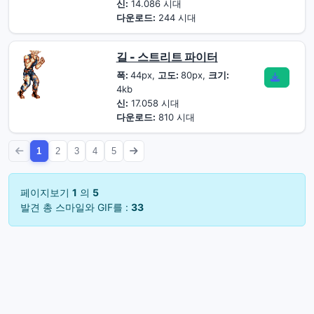
신:
14.086 시대
다운로드:
244 시대
길 - 스트리트 파이터
폭:
44px,
고도:
80px,
크기:
4kb
신:
17.058 시대
다운로드:
810 시대
1
2
3
4
5
페이지보기
1
의
5
발견 총 스마일와 GIF를 :
33