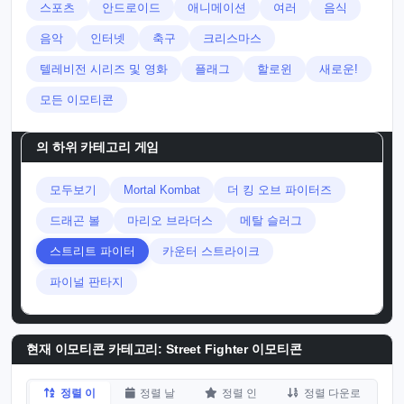
스포츠
안드로이드
애니메이션
여러
음식
음악
인터넷
축구
크리스마스
텔레비전 시리즈 및 영화
플래그
할로윈
새로운!
모든 이모티콘
의 하위 카테고리
게임
모두보기
Mortal Kombat
더 킹 오브 파이터즈
드래곤 볼
마리오 브라더스
메탈 슬러그
스트리트 파이터
카운터 스트라이크
파이널 판타지
현재 이모티콘 카테고리:
Street Fighter 이모티콘
정렬 이
정렬 날
정렬 인
정렬 다운로