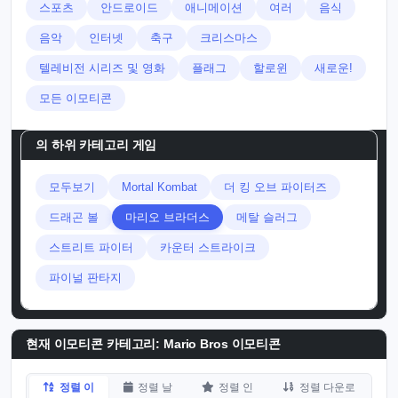
스포츠
안드로이드
애니메이션
여러
음식
음악
인터넷
축구
크리스마스
텔레비전 시리즈 및 영화
플래그
할로윈
새로운!
모든 이모티콘
의 하위 카테고리
게임
모두보기
Mortal Kombat
더 킹 오브 파이터즈
드래곤 볼
마리오 브라더스
메탈 슬러그
스트리트 파이터
카운터 스트라이크
파이널 판타지
현재 이모티콘 카테고리:
Mario Bros 이모티콘
정렬 이
정렬 날
정렬 인
정렬 다운로