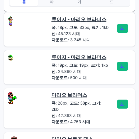
름
짜
기
드
루이지 - 마리오 브라더스
폭:
18px,
고도:
33px,
크기:
1kb
신:
45.123 시대
다운로드:
3.245 시대
루이지 - 마리오 브라더스
폭:
19px,
고도:
19px,
크기:
1kb
신:
24.860 시대
다운로드:
500 시대
마리오 브라더스
폭:
28px,
고도:
38px,
크기:
2kb
신:
42.363 시대
다운로드:
4.753 시대