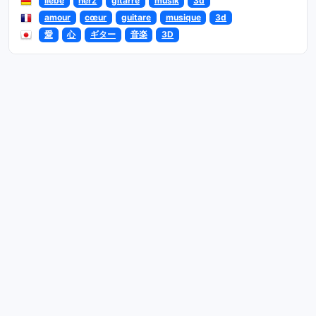
liebe
herz
gitarre
musik
3d
amour
cœur
guitare
musique
3d
愛
心
ギター
音楽
3D