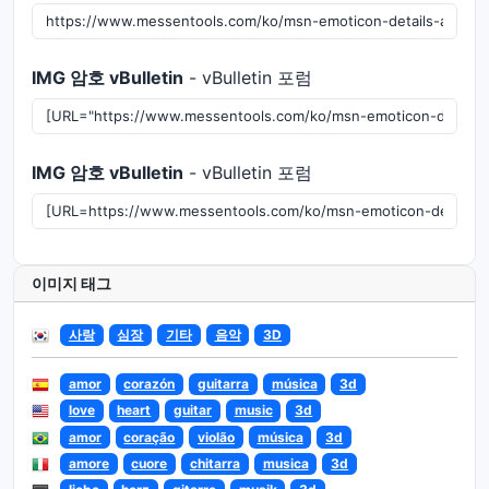
IMG 암호 vBulletin
- vBulletin 포럼
IMG 암호 vBulletin
- vBulletin 포럼
이미지 태그
사랑
심장
기타
음악
3D
amor
corazón
guitarra
música
3d
love
heart
guitar
music
3d
amor
coração
violão
música
3d
amore
cuore
chitarra
musica
3d