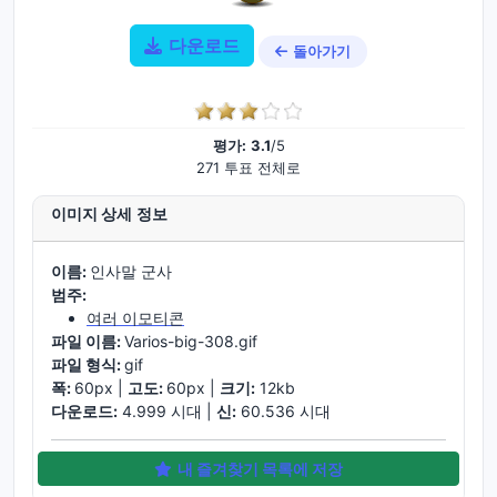
다운로드
돌아가기
평가:
3.1
/5
271 투표 전체로
이미지 상세 정보
이름:
인사말 군사
범주:
여러 이모티콘
파일 이름:
Varios-big-308.gif
파일 형식:
gif
폭:
60px |
고도:
60px |
크기:
12kb
다운로드:
4.999 시대 |
신:
60.536 시대
내 즐겨찾기 목록에 저장