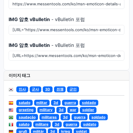
IMG 암호 vBulletin
- vBulletin 포럼
IMG 암호 vBulletin
- vBulletin 포럼
이미지 태그
인사
군사
3D
전쟁
군인
saludo
militar
3d
guerra
soldado
greeting
military
3d
war
soldier
saudação
militares
3d
guerra
soldado
saluto
militare
3d
guerra
soldato
gruß
militär
3d
krieg
soldat