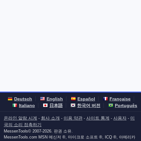
Deutsch
English
Español
Française
Italiano
日本語
한국어 버전
Português
온라인 알람 시계
회사 소개
이용 약관
사이트 통계
사용자
미
-
-
-
-
-
국의 소리 접촉하기
MessenTools© 2007-2026. 판권 소유.
MessenTools.com MSN 메신저 ®, 마이크로 소프트 ®, ICQ ®, 아메리카