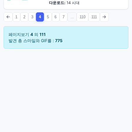
다운로드:
14 시대
1
2
3
4
5
6
7
...
110
111
페이지보기
4
의
111
발견 총 스마일와 GIF를 :
775