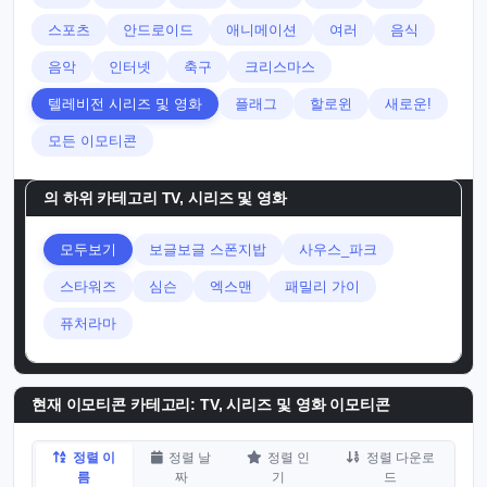
스포츠
안드로이드
애니메이션
여러
음식
음악
인터넷
축구
크리스마스
텔레비전 시리즈 및 영화
플래그
할로윈
새로운!
모든 이모티콘
의 하위 카테고리
TV, 시리즈 및 영화
모두보기
보글보글 스폰지밥
사우스_파크
스타워즈
심슨
엑스맨
패밀리 가이
퓨처라마
현재 이모티콘 카테고리:
TV, 시리즈 및 영화 이모티콘
정렬 이
정렬 날
정렬 인
정렬 다운로
름
짜
기
드