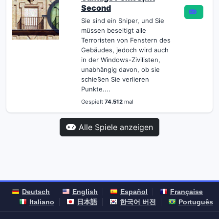
Second
Sie sind ein Sniper, und Sie
müssen beseitigt alle
Terroristen von Fenstern des
Gebäudes, jedoch wird auch
in der Windows-Zivilisten,
unabhängig davon, ob sie
schießen Sie verlieren
Punkte....
Gespielt
74.512
mal
Alle Spiele anzeigen
Deutsch
English
Español
Française
Italiano
日本語
한국어 버전
Português