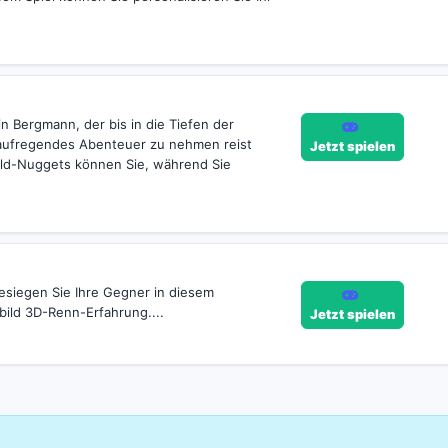
in Bergmann, der bis in die Tiefen der
aufregendes Abenteuer zu nehmen reist
Jetzt spielen
Gold-Nuggets können Sie, während Sie
esiegen Sie Ihre Gegner in diesem
lbild 3D-Renn-Erfahrung....
Jetzt spielen