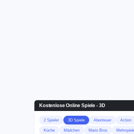
Kostenlose Online Spiele - 3D
2 Spieler
3D Spiele
Abenteuer
Action
Küche
Mädchen
Mario Bros
Mehrspiel