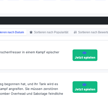
tieren nach Datum
Sortieren nach Popularität
Sortieren nach Bewer
nschenfresser in einem Kampf epischer
Jetzt spielen
ieg begonnen hat, und Ihr Tank wird es
Kampf angreifen. Sie müssen zerstören
Jetzt spielen
Bomber Overhead und Sabotage feindliche