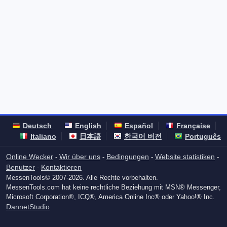
Deutsch
English
Español
Française
Italiano
日本語
한국어 버전
Português
Online Wecker
Wir über uns
Bedingungen
Website statistiken
-
-
-
-
Benutzer
Kontaktieren
-
MessenTools© 2007-2026. Alle Rechte vorbehalten.
MessenTools.com hat keine rechtliche Beziehung mit MSN® Messenger,
Microsoft Corporation®, ICQ®, America Online Inc® oder Yahoo!® Inc.
DannetStudio