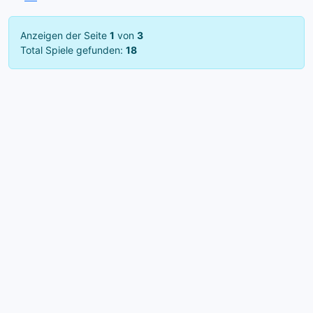
Anzeigen der Seite
1
von
3
Total Spiele gefunden:
18