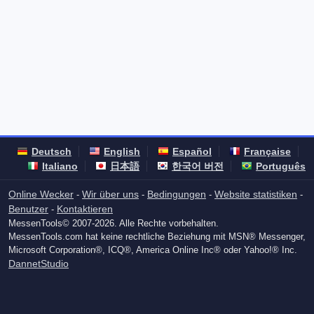
Deutsch
English
Español
Française
Italiano
日本語
한국어 버전
Português
Online Wecker
Wir über uns
Bedingungen
Website statistiken
-
-
-
-
Benutzer
Kontaktieren
-
MessenTools© 2007-2026. Alle Rechte vorbehalten.
MessenTools.com hat keine rechtliche Beziehung mit MSN® Messenger,
Microsoft Corporation®, ICQ®, America Online Inc® oder Yahoo!® Inc.
DannetStudio