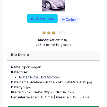
Download
Zurück
Klassifikation:
2.9
/5
236 stimmen insgesamt
Bild Details
Name:
Sportwagen
Kategorie:
Avatar Autos Und Motoren
Dateiname:
Avatares-Autos-2143-445MiKe-D15.jpg
Dateityp:
jpg
Breite:
99px |
Höhe:
99px |
Größe:
4kb
Heruntergeladen:
134 mal |
Gesehen:
19.656 mal