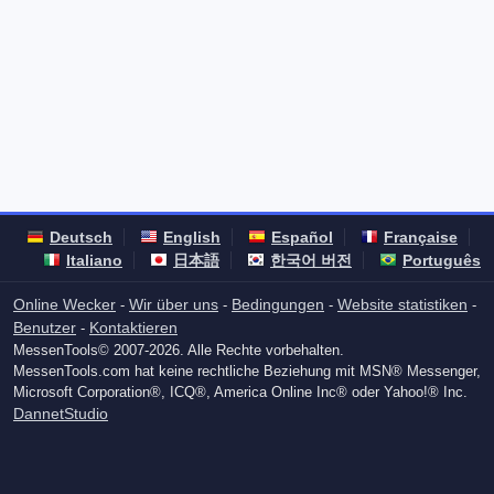
Deutsch
English
Español
Française
Italiano
日本語
한국어 버전
Português
Online Wecker
Wir über uns
Bedingungen
Website statistiken
-
-
-
-
Benutzer
Kontaktieren
-
MessenTools© 2007-2026. Alle Rechte vorbehalten.
MessenTools.com hat keine rechtliche Beziehung mit MSN® Messenger,
Microsoft Corporation®, ICQ®, America Online Inc® oder Yahoo!® Inc.
DannetStudio