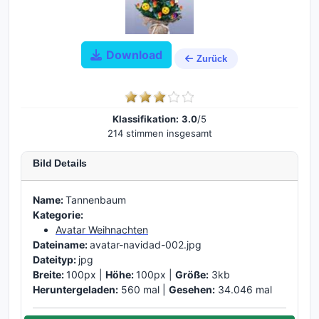
Download
Zurück
Klassifikation:
3.0
/5
214 stimmen insgesamt
Bild Details
Name:
Tannenbaum
Kategorie:
Avatar Weihnachten
Dateiname:
avatar-navidad-002.jpg
Dateityp:
jpg
Breite:
100px |
Höhe:
100px |
Größe:
3kb
Heruntergeladen:
560 mal |
Gesehen:
34.046 mal