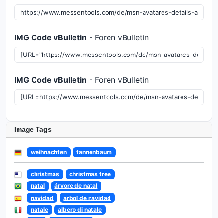
IMG Code vBulletin
- Foren vBulletin
IMG Code vBulletin
- Foren vBulletin
Image Tags
weihnachten
tannenbaum
christmas
christmas tree
natal
árvore de natal
navidad
arbol de navidad
natale
albero di natale