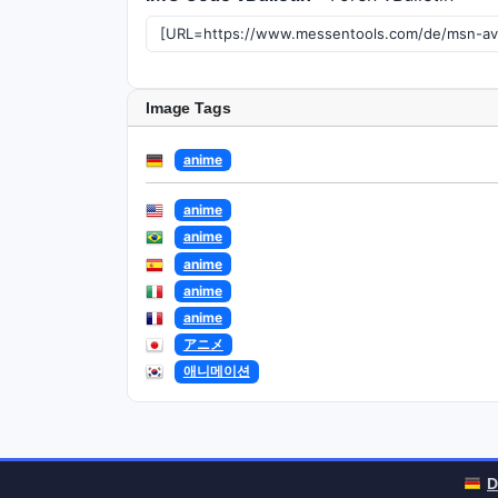
Image Tags
anime
anime
anime
anime
anime
anime
アニメ
애니메이션
D