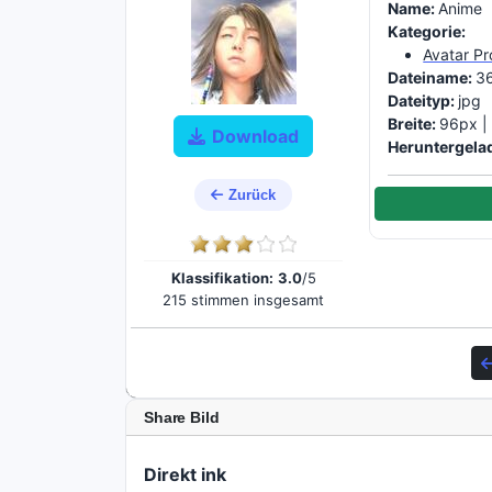
Name:
Anime
Kategorie:
Avatar Pr
Dateiname:
3
Dateityp:
jpg
Breite:
96px 
Download
Heruntergela
Zurück
Klassifikation:
3.0
/5
215 stimmen insgesamt
Share Bild
Direkt ink