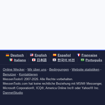
Deutsch
English
Español
Française
Italiano
日本語
한국어 버전
Português
Online Wecker
Wir über uns
Bedingungen
Website statistiken
-
-
-
-
Benutzer
Kontaktieren
-
MessenTools© 2007-2026. Alle Rechte vorbehalten.
MessenTools.com hat keine rechtliche Beziehung mit MSN® Messenger,
Microsoft Corporation®, ICQ®, America Online Inc® oder Yahoo!® Inc.
DannetStudio