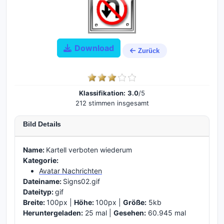
Download
Zurück
Klassifikation:
3.0
/5
212 stimmen insgesamt
Bild Details
Name:
Kartell verboten wiederum
Kategorie:
Avatar Nachrichten
Dateiname:
Signs02.gif
Dateityp:
gif
Breite:
100px |
Höhe:
100px |
Größe:
5kb
Heruntergeladen:
25 mal |
Gesehen:
60.945 mal