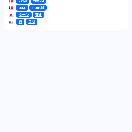
volta
vietati
tour
interdit
ターン
禁止
턴
금지