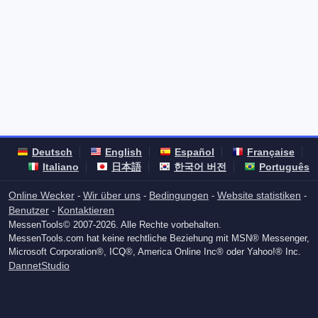
Deutsch
English
Español
Française
Italiano
日本語
한국어 버전
Português
Online Wecker
Wir über uns
Bedingungen
Website statistiken
-
-
-
-
Benutzer
Kontaktieren
-
MessenTools© 2007-2026. Alle Rechte vorbehalten.
MessenTools.com hat keine rechtliche Beziehung mit MSN® Messenger,
Microsoft Corporation®, ICQ®, America Online Inc® oder Yahoo!® Inc.
DannetStudio