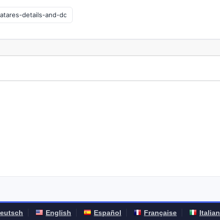
eutsch
English
Español
Française
Italia