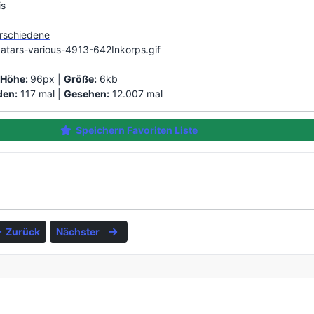
is
erschiedene
atars-various-4913-642Inkorps.gif
|
Höhe:
96px |
Größe:
6kb
den:
117 mal |
Gesehen:
12.007 mal
Speichern Favoriten Liste
Zurück
Nächster