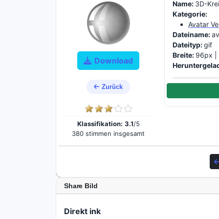
Name:
3D-Kre
Kategorie:
Avatar V
Dateiname:
av
Dateityp:
gif
Breite:
96px 
Download
Heruntergela
Zurück
Klassifikation:
3.1
/5
380 stimmen insgesamt
Share Bild
Direkt ink