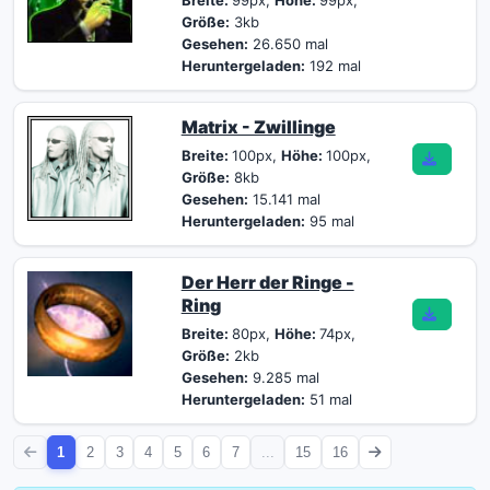
Breite:
99px,
Höhe:
99px,
Größe:
3kb
Gesehen:
26.650 mal
Heruntergeladen:
192 mal
Matrix - Zwillinge
Breite:
100px,
Höhe:
100px,
Größe:
8kb
Gesehen:
15.141 mal
Heruntergeladen:
95 mal
Der Herr der Ringe -
Ring
Breite:
80px,
Höhe:
74px,
Größe:
2kb
Gesehen:
9.285 mal
Heruntergeladen:
51 mal
1
2
3
4
5
6
7
...
15
16