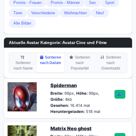
Promis - Frauen
Promis - Männer
Sex
Sport
Tiere
Verschiedene
Weihnachten
Neu!
Alle Bilder
Aktuelle Avatar Kategorie: Avatar Cine und Filme
Sortieren
Sortieren
Sortieren
Sortieren
nach Datum
nach
nach
nach Name
Popularität
Downloads
Spiderman
Breite:
99px,
Höhe:
99px,
Größe:
4kb
Gesehen:
16.414 mal
Heruntergeladen:
518 mal
Matrix Neo ghost