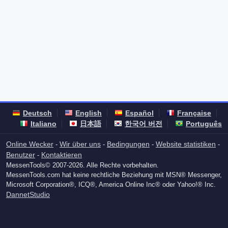
Deutsch
English
Español
Française
Italiano
日本語
한국어 버전
Português
Online Wecker
Wir über uns
Bedingungen
Website statistiken
-
-
-
-
Benutzer
Kontaktieren
-
MessenTools© 2007-2026. Alle Rechte vorbehalten.
MessenTools.com hat keine rechtliche Beziehung mit MSN® Messenger,
Microsoft Corporation®, ICQ®, America Online Inc® oder Yahoo!® Inc.
DannetStudio