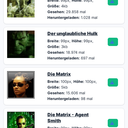
Breite:
99px,
Höhe:
99px,
Größe:
4kb
Gesehen:
29.858 mal
Heruntergeladen:
1.028 mal
Der unglaubliche Hulk
Breite:
99px,
Höhe:
99px,
Größe:
3kb
Gesehen:
18.974 mal
Heruntergeladen:
697 mal
Die Matrix
Breite:
100px,
Höhe:
100px,
Größe:
5kb
Gesehen:
15.606 mal
Heruntergeladen:
98 mal
Die Matrix - Agent
Smith