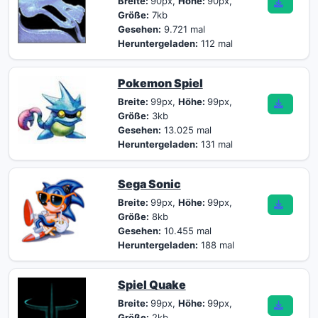
Breite:
90px,
Höhe:
90px,
Größe:
7kb
Gesehen:
9.721 mal
Heruntergeladen:
112 mal
Pokemon Spiel
Breite:
99px,
Höhe:
99px,
Größe:
3kb
Gesehen:
13.025 mal
Heruntergeladen:
131 mal
Sega Sonic
Breite:
99px,
Höhe:
99px,
Größe:
8kb
Gesehen:
10.455 mal
Heruntergeladen:
188 mal
Spiel Quake
Breite:
99px,
Höhe:
99px,
Größe:
2kb